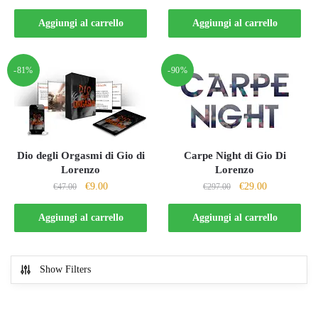
prezzo
prezzo
prezzo
prezzo
originale
attuale
originale
attuale
Aggiungi al carrello
Aggiungi al carrello
era:
è:
era:
è:
€197.00.
€29.00.
€297.00.
€29.00.
-81%
-90%
Dio degli Orgasmi di Gio di
Carpe Night di Gio Di
Lorenzo
Lorenzo
Il
Il
Il
Il
€
9.00
€
29.00
€
47.00
€
297.00
prezzo
prezzo
prezzo
prezzo
originale
attuale
originale
attuale
Aggiungi al carrello
Aggiungi al carrello
era:
è:
era:
è:
€47.00.
€9.00.
€297.00.
€29.00.
Show Filters