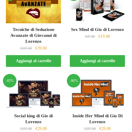
Tecniche di Seduzione
Sex Mind di Gio di Lorenzo
Avanzate di Giovanni di
Il
Il
€
19.00
€
47.00
Lorenzo
prezzo
prezzo
Il
Il
€
39.00
€
197.00
originale
attuale
prezzo
prezzo
era:
è:
originale
attuale
Aggiungi al carrello
Aggiungi al carrello
€47.00.
€19.00.
era:
è:
€197.00.
€39.00.
-85%
-90%
Social king di Gio di
Inside Her Mind di Gio Di
Lorenzo
Lorenzo
Il
Il
Il
Il
€
29.00
€
29.00
€
197.00
€
297.00