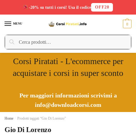
OFF20
-20% su tutti i corsi! Usa il codice
Skip
Skip
to
to
MENU
0
navigation
content
Cerca:
Cerca
Corsi Piratati - L'ecommerce per
acquistare i corsi in super sconto
Per maggiori informazioni scrivimi a
info@downloadcorsi.com
Home
/
Prodotti taggati “Gio Di Lorenzo”
Gio Di Lorenzo