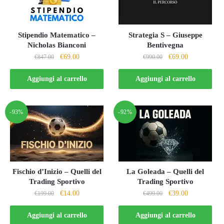
Stipendio Matematico –
Strategia S – Giuseppe
Nicholas Bianconi
Bentivegna
Il
Il
Il
Il
€
69.00
€
69.00
€
847.00
€
990.00
prezzo
prezzo
prezzo
prezzo
originale
attuale
originale
attuale
Aggiungi al carrello
Aggiungi al carrello
era:
è:
era:
è:
€847.00.
€69.00.
€990.00.
€69.00.
-93%
-92%
Fischio d’Inizio – Quelli del
La Goleada – Quelli del
Trading Sportivo
Trading Sportivo
Il
Il
Il
Il
€
14.00
€
39.00
€
199.00
€
499.00
prezzo
prezzo
prezzo
prezzo
originale
attuale
originale
attuale
Aggiungi al carrello
Aggiungi al carrello