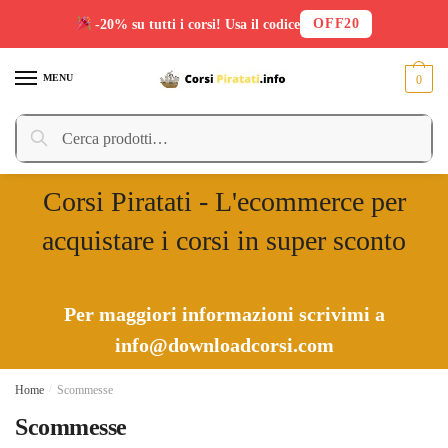
OFF20
-20% su tutti i corsi! Usa il codice
Skip
Skip
to
to
MENU
0
navigation
content
Cerca:
Cerca
Corsi Piratati - L'ecommerce per
acquistare i corsi in super sconto
Per maggiori informazioni scrivimi a
info@downloadcorsi.com
Home
/
Scommesse
Scommesse