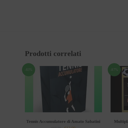
Prodotti correlati
-83%
-87%
Tennis Accumulatore di Amato Sabatini
Multipl
Il
Il