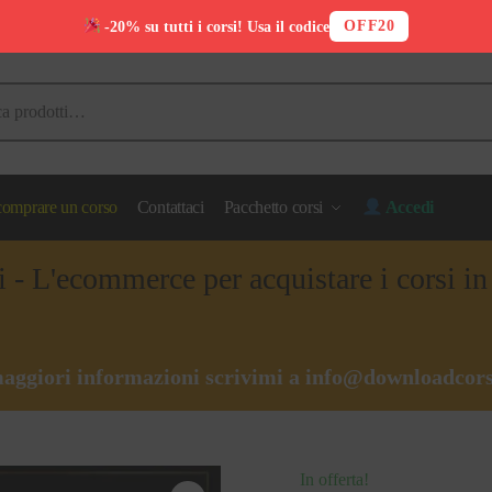
OFF20
-20% su tutti i corsi! Usa il codice
omprare un corso
Contattaci
Pacchetto corsi
Accedi
i - L'ecommerce per acquistare i corsi i
aggiori informazioni scrivimi a
info@downloadcors
In offerta!