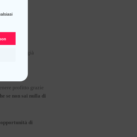
alsiasi
upon
e da mettersi già
ITA’ DI
tenere profitto grazie
he se non sai nulla di
opportunità di