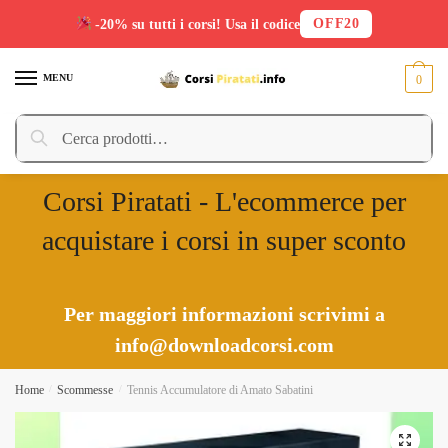
OFF20
-20% su tutti i corsi! Usa il codice
Skip
Skip
to
to
MENU
0
navigation
content
Cerca:
Cerca
Corsi Piratati - L'ecommerce per
acquistare i corsi in super sconto
Per maggiori informazioni scrivimi a
info@downloadcorsi.com
Home
/
Scommesse
/
Tennis Accumulatore di Amato Sabatini