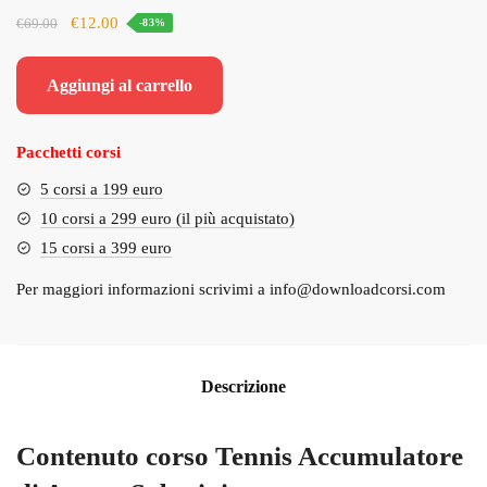
Il
Il
€
12.00
€
69.00
-83%
prezzo
prezzo
originale
attuale
Aggiungi al carrello
era:
è:
€69.00.
€12.00.
Pacchetti corsi
5 corsi a 199 euro
10 corsi a 299 euro (il più acquistato)
15 corsi a 399 euro
Per maggiori informazioni scrivimi a
info@downloadcorsi.com
Descrizione
Contenuto corso Tennis Accumulatore