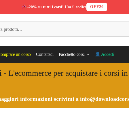
OFF20
-20% su tutti i corsi! Usa il codice
omprare un corso
Contattaci
Pacchetto corsi
Accedi
i - L'ecommerce per acquistare i corsi i
aggiori informazioni scrivimi a
info@downloadcors