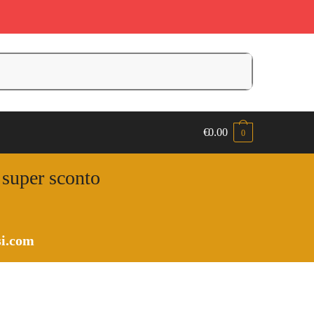
€
0.00
0
n super sconto
i.com