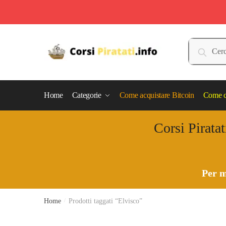
Skip
Skip
to
to
Cerca:
Cerca
navigation
content
Home
Categorie
Come acquistare Bitcoin
Come c
Corsi Piratat
Per m
Home
/
Prodotti taggati “Elvisco”