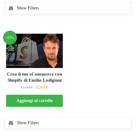
Show Filters
-83%
Crea il tuo eCommerce con
Shopify di Emilio Lodigiani
Il
Il
€
20.00
€
119.00
prezzo
prezzo
originale
attuale
Aggiungi al carrello
era:
è:
€119.00.
€20.00.
Show Filters