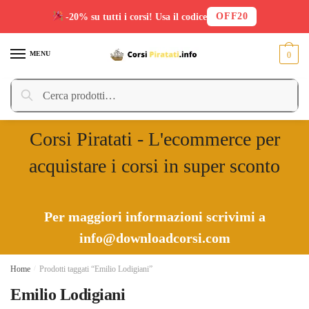
OFF20
-20% su tutti i corsi! Usa il codice
Skip
Skip
to
to
MENU
0
navigation
content
Cerca:
Cerca
Corsi Piratati - L'ecommerce per
acquistare i corsi in super sconto
Per maggiori informazioni scrivimi a
info@downloadcorsi.com
Home
/
Prodotti taggati “Emilio Lodigiani”
Emilio Lodigiani