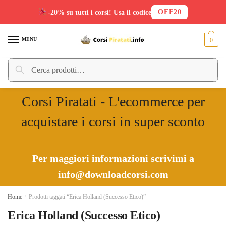
OFF20
-20% su tutti i corsi! Usa il codice
Skip
Skip
to
to
MENU
0
navigation
content
Cerca:
Cerca
Corsi Piratati - L'ecommerce per
acquistare i corsi in super sconto
Per maggiori informazioni scrivimi a
info@downloadcorsi.com
Home
/
Prodotti taggati “Erica Holland (Successo Etico)”
Erica Holland (Successo Etico)