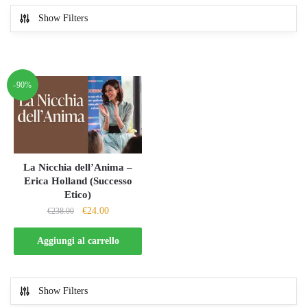
Show Filters
-90%
La Nicchia dell’Anima –
Erica Holland (Successo
Etico)
Il
Il
€
24.00
€
238.00
prezzo
prezzo
originale
attuale
Aggiungi al carrello
era:
è:
€238.00.
€24.00.
Show Filters