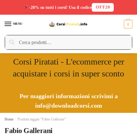
OFF20
-20% su tutti i corsi! Usa il codice
Skip
Skip
to
to
MENU
0
navigation
content
Cerca:
Cerca
Corsi Piratati - L'ecommerce per
acquistare i corsi in super sconto
Per maggiori informazioni scrivimi a
info@downloadcorsi.com
Home
/
Prodotti taggati “Fabio Gallerani”
Fabio Gallerani