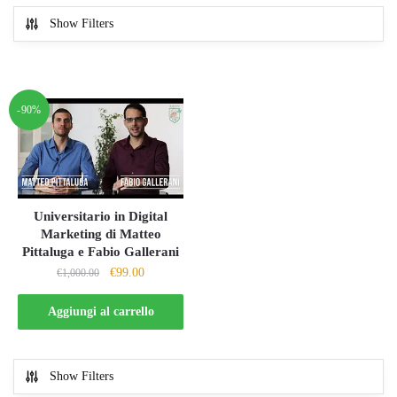
Show Filters
-90%
Universitario in Digital
Marketing di Matteo
Pittaluga e Fabio Gallerani
Il
Il
€
99.00
€
1,000.00
prezzo
prezzo
originale
attuale
Aggiungi al carrello
era:
è:
€1,000.00.
€99.00.
Show Filters