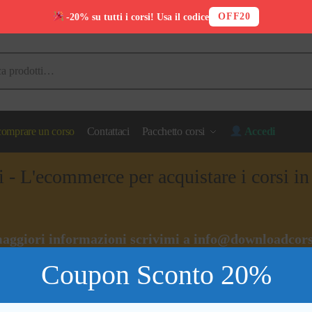
OFF20
-20% su tutti i corsi! Usa il codice
omprare un corso
Contattaci
Pacchetto corsi
Accedi
i - L'ecommerce per acquistare i corsi i
aggiori informazioni scrivimi a
info@downloadcors
Coupon Sconto 20%