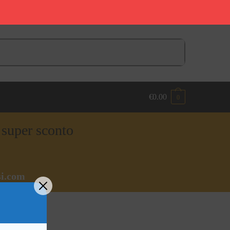
€
0.00
0
n super sconto
i.com