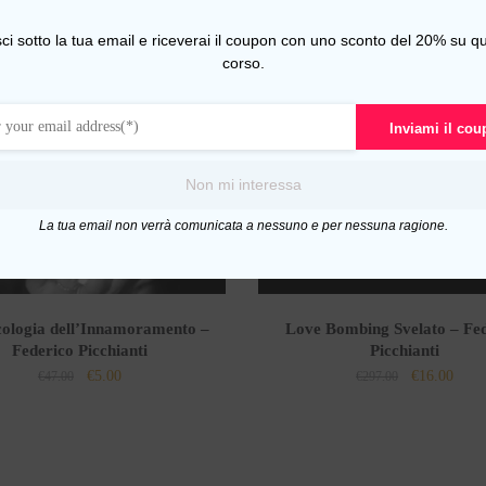
sci sotto la tua email e riceverai il coupon con uno sconto del 20% su qu
corso.
Inviami il co
-95%
Non mi interessa
La tua email non verrà comunicata a nessuno e per nessuna ragione.
cologia dell’Innamoramento –
Love Bombing Svelato – Fed
Federico Picchianti
Picchianti
Il
Il
Il
Il
€
5.00
€
16.00
€
47.00
€
297.00
prezzo
prezzo
prezzo
prezz
originale
attuale
originale
attua
era:
è:
era:
è:
€47.00.
€5.00.
€297.00.
€16.0