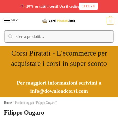
OFF20
-20% su tutti i corsi! Usa il codice
Skip
Skip
to
to
MENU
0
navigation
content
Cerca:
Cerca
Corsi Piratati - L'ecommerce per
acquistare i corsi in super sconto
Per maggiori informazioni scrivimi a
info@downloadcorsi.com
Home
/
Prodotti taggati “Filippo Ongaro”
Filippo Ongaro