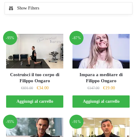
Show Filters
-95%
-87%
Impara a meditare di
Costruisci il tuo corpo di
Filippo Ongaro
Filippo Ongaro
Il
Il
Il
Il
€
19.00
€
34.00
€
147.00
€
691.00
prezzo
prezzo
prezzo
prezzo
originale
attuale
originale
attuale
Aggiungi al carrello
Aggiungi al carrello
era:
è:
era:
è:
€147.00.
€19.00.
€691.00.
€34.00.
-95%
-91%