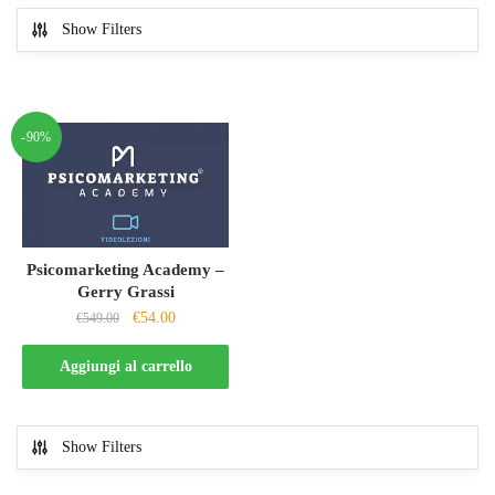
Show Filters
-90%
Psicomarketing Academy –
Gerry Grassi
Il
Il
€
54.00
€
549.00
prezzo
prezzo
originale
attuale
Aggiungi al carrello
era:
è:
€549.00.
€54.00.
Show Filters