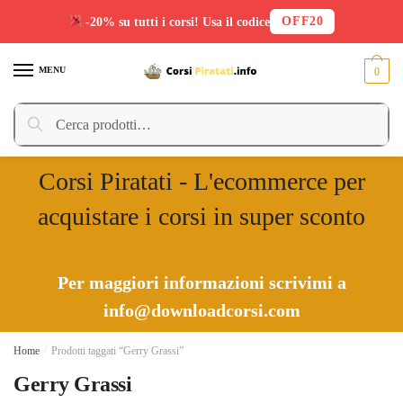
OFF20
-20% su tutti i corsi! Usa il codice
Skip
Skip
to
to
MENU
0
navigation
content
Cerca:
Cerca
Corsi Piratati - L'ecommerce per
acquistare i corsi in super sconto
Per maggiori informazioni scrivimi a
info@downloadcorsi.com
Home
/
Prodotti taggati “Gerry Grassi”
Gerry Grassi