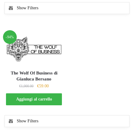
Show Filters
-94%
The Wolf Of Business di
Gianluca Bersano
Il
Il
€
59.00
€
1,000.00
prezzo
prezzo
originale
attuale
Aggiungi al carrello
era:
è:
€1,000.00.
€59.00.
Show Filters