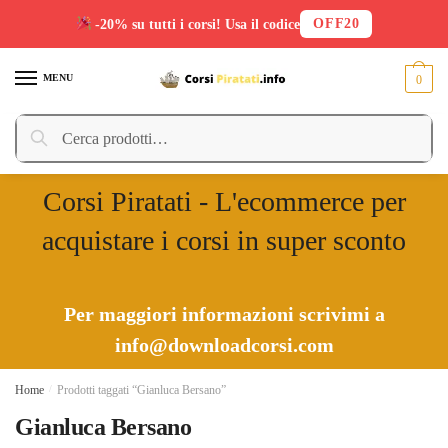
OFF20
-20% su tutti i corsi! Usa il codice
Skip
Skip
to
to
MENU
0
navigation
content
Cerca:
Cerca
Corsi Piratati - L'ecommerce per
acquistare i corsi in super sconto
Per maggiori informazioni scrivimi a
info@downloadcorsi.com
Home
/
Prodotti taggati “Gianluca Bersano”
Gianluca Bersano