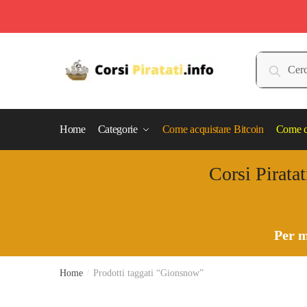
Skip
Skip
to
to
Cerca:
Cerca
navigation
content
Home
Categorie
Come acquistare Bitcoin
Come c
Corsi Piratat
Per m
Home
/
Prodotti taggati “Gionsnow”