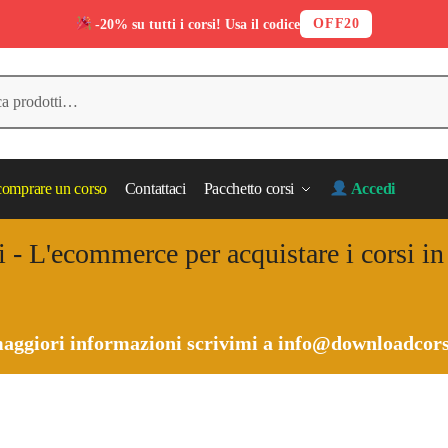
OFF20
-20% su tutti i corsi! Usa il codice
omprare un corso
Contattaci
Pacchetto corsi
Accedi
i - L'ecommerce per acquistare i corsi i
aggiori informazioni scrivimi a
info@downloadcors