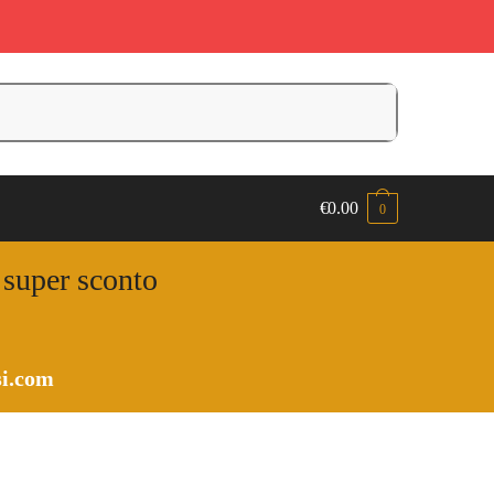
€
0.00
0
n super sconto
i.com