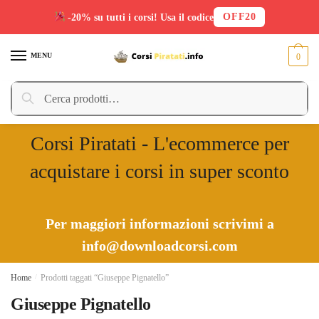
OFF20
-20% su tutti i corsi! Usa il codice
Skip
Skip
to
to
MENU
0
navigation
content
Cerca:
Cerca
Corsi Piratati - L'ecommerce per
acquistare i corsi in super sconto
Per maggiori informazioni scrivimi a
info@downloadcorsi.com
Home
/
Prodotti taggati “Giuseppe Pignatello”
Giuseppe Pignatello