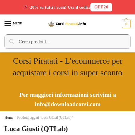
OFF20
-20% su tutti i corsi! Usa il codice
Skip
Skip
to
to
MENU
0
navigation
content
Cerca:
Cerca
Corsi Piratati - L'ecommerce per
acquistare i corsi in super sconto
Per maggiori informazioni scrivimi a
info@downloadcorsi.com
Home
/
Prodotti taggati “Luca Giusti (QTLab)”
Luca Giusti (QTLab)