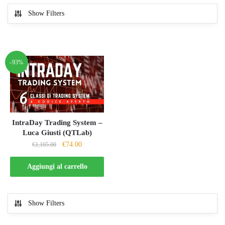
Show Filters
-93%
IntraDay Trading System –
Luca Giusti (QTLab)
Il
Il
€
74.00
€
1,105.00
prezzo
prezzo
originale
attuale
Aggiungi al carrello
era:
è:
€1,105.00.
€74.00.
Show Filters