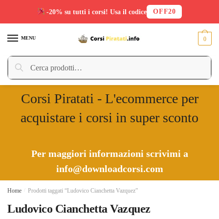
OFF20
-20% su tutti i corsi! Usa il codice
Skip
Skip
to
to
MENU
0
navigation
content
Cerca:
Cerca
Corsi Piratati - L'ecommerce per
acquistare i corsi in super sconto
Per maggiori informazioni scrivimi a
info@downloadcorsi.com
Home
/
Prodotti taggati “Ludovico Cianchetta Vazquez”
Ludovico Cianchetta Vazquez