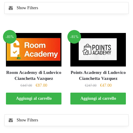
Show Filters
-81%
-81%
Points Academy di Ludovico
Room Academy di Ludovico
Cianchetta Vazquez
Cianchetta Vazquez
Il
Il
Il
Il
€
47.00
€
87.00
€
247.00
€
447.00
prezzo
prezzo
prezzo
prezzo
originale
attuale
originale
attuale
Aggiungi al carrello
Aggiungi al carrello
era:
è:
era:
è:
€247.00.
€47.00.
€447.00.
€87.00.
Show Filters