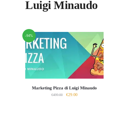
Luigi Minaudo
-94%
Marketing Pizza di Luigi Minaudo
Il
Il
€
29.00
€
499.00
prezzo
prezzo
originale
attuale
era:
è:
€499.00.
€29.00.