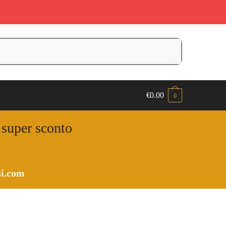
€
0.00
0
n super sconto
i.com