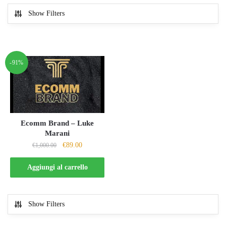
Show Filters
-91%
Ecomm Brand – Luke
Marani
Il
Il
€
89.00
€
1,000.00
prezzo
prezzo
originale
attuale
Aggiungi al carrello
era:
è:
€1,000.00.
€89.00.
Show Filters