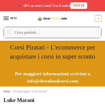
OFF20
-20% su tutti i corsi! Usa il codice
Skip
Skip
to
to
MENU
0
navigation
content
Cerca:
Cerca
Corsi Piratati - L'ecommerce per
acquistare i corsi in super sconto
Per maggiori informazioni scrivimi a
info@downloadcorsi.com
Home
/
Prodotti taggati “Luke Marani”
Luke Marani