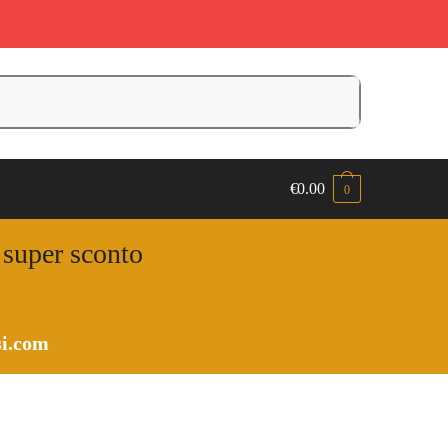
€
0.00
0
n super sconto
i.com