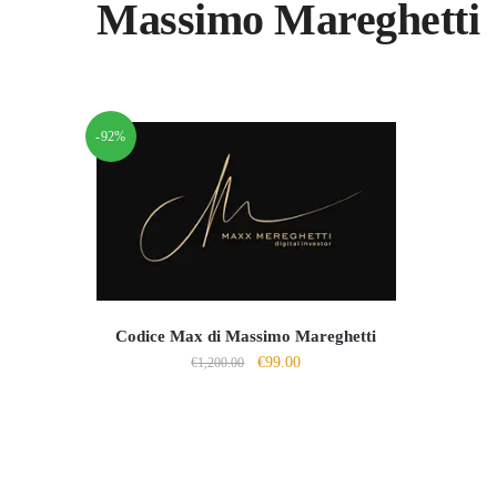
Massimo Mareghetti
-92%
Codice Max di Massimo Mareghetti
Il
Il
€
99.00
€
1,200.00
prezzo
prezzo
originale
attuale
era:
è:
€1,200.00.
€99.00.