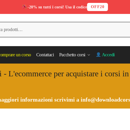
OFF20
-20% su tutti i corsi! Usa il codice
omprare un corso
Contattaci
Pacchetto corsi
Accedi
i - L'ecommerce per acquistare i corsi i
aggiori informazioni scrivimi a
info@downloadcors