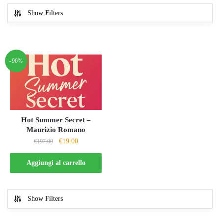
Show Filters
-90%
Hot Summer Secret –
Maurizio Romano
Il
Il
€
19.00
€
197.00
prezzo
prezzo
originale
attuale
Aggiungi al carrello
era:
è:
€197.00.
€19.00.
Show Filters