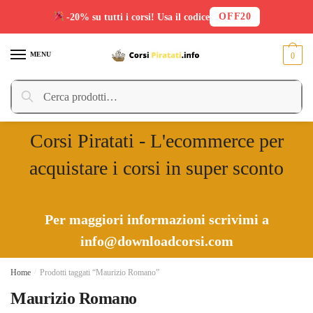
OFF20
-20% su tutti i corsi! Usa il codice
Skip
Skip
to
to
MENU
0
navigation
content
Cerca:
Cerca
Corsi Piratati - L'ecommerce per
acquistare i corsi in super sconto
Per maggiori informazioni scrivimi a
info@downloadcorsi.com
Home
/
Prodotti taggati “Maurizio Romano”
Maurizio Romano