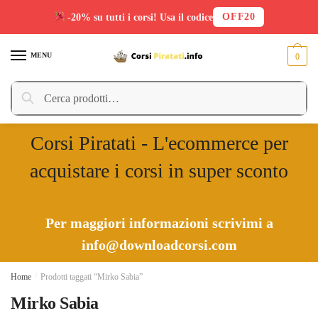
OFF20
-20% su tutti i corsi! Usa il codice
Skip
Skip
to
to
MENU
0
navigation
content
Cerca:
Cerca
Corsi Piratati - L'ecommerce per
acquistare i corsi in super sconto
Per maggiori informazioni scrivimi a
info@downloadcorsi.com
Home
/
Prodotti taggati “Mirko Sabia”
Mirko Sabia