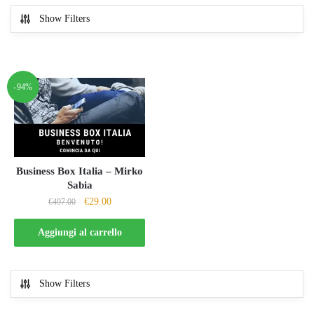
Show Filters
-94%
Business Box Italia – Mirko
Sabia
Il
Il
€
29.00
€
497.00
prezzo
prezzo
originale
attuale
Aggiungi al carrello
era:
è:
€497.00.
€29.00.
Show Filters