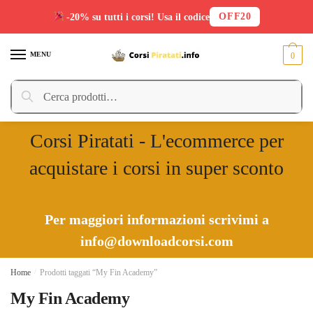
OFF20
-20% su tutti i corsi! Usa il codice
Skip
Skip
to
to
MENU
0
navigation
content
Cerca:
Cerca
Corsi Piratati - L'ecommerce per
acquistare i corsi in super sconto
Per maggiori informazioni scrivimi a
info@downloadcorsi.com
Home
/
Prodotti taggati “My Fin Academy”
My Fin Academy