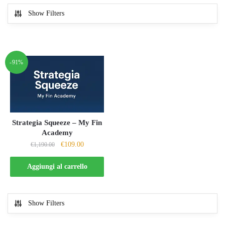
Show Filters
-91%
Strategia Squeeze – My Fin
Academy
Il
Il
€
109.00
€
1,190.00
prezzo
prezzo
originale
attuale
Aggiungi al carrello
era:
è:
€1,190.00.
€109.00.
Show Filters