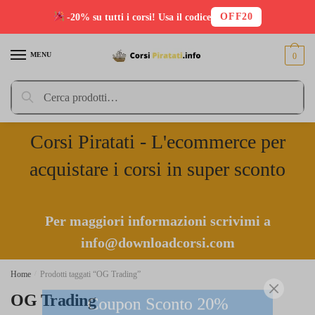
OFF20
-20% su tutti i corsi! Usa il codice
Skip
Skip
to
to
MENU
0
navigation
content
Cerca:
Cerca
Corsi Piratati - L'ecommerce per
acquistare i corsi in super sconto
Per maggiori informazioni scrivimi a
info@downloadcorsi.com
Home
/
Prodotti taggati “OG Trading”
Coupon Sconto 20%
OG Trading