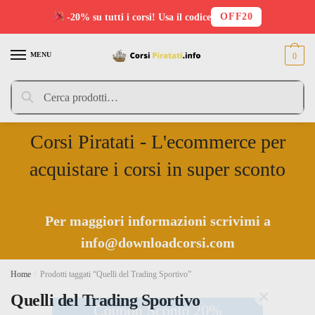
OFF20
-20% su tutti i corsi! Usa il codice
Skip
Skip
to
to
MENU
0
navigation
content
Cerca:
Cerca
Corsi Piratati - L'ecommerce per
acquistare i corsi in super sconto
Per maggiori informazioni scrivimi a
info@downloadcorsi.com
Home
/
Prodotti taggati “Quelli del Trading Sportivo”
Coupon Sconto 20%
Quelli del Trading Sportivo