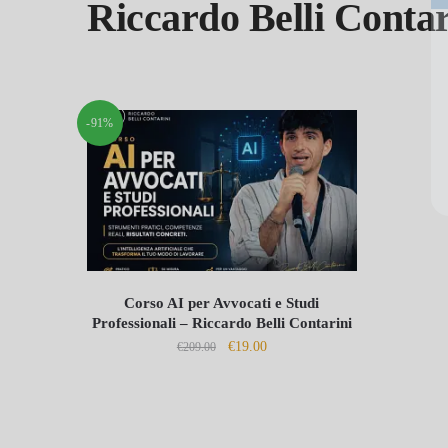
Riccardo Belli Contar
Inseri
-91%
Corso AI per Avvocati e Studi
Professionali – Riccardo Belli Contarini
Il
Il
€
19.00
€
209.00
prezzo
prezzo
originale
attuale
era:
è:
€209.00.
€19.00.