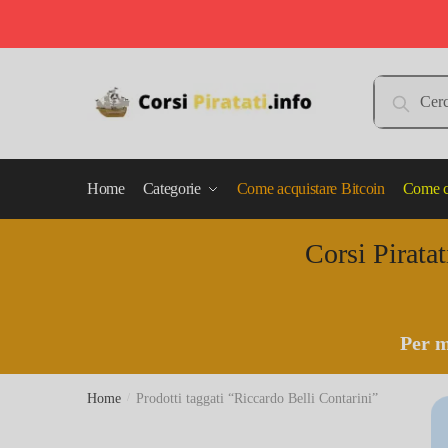
Skip
Skip
to
to
Cerca:
Cerca
navigation
content
Home
Categorie
Come acquistare Bitcoin
Come c
Corsi Piratat
Per m
Home
/
Prodotti taggati “Riccardo Belli Contarini”