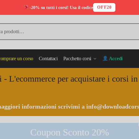
OFF20
-20% su tutti i corsi! Usa il codice
omprare un corso
Contattaci
Pacchetto corsi
Accedi
i - L'ecommerce per acquistare i corsi i
aggiori informazioni scrivimi a
info@downloadcors
Coupon Sconto 20%