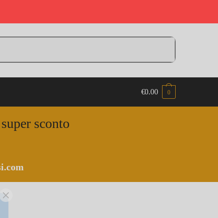
€
0.00
0
n super sconto
i.com