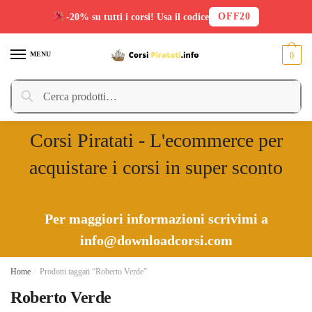
OFF20
-20% su tutti i corsi! Usa il codice
Skip
Skip
to
to
MENU
0
navigation
content
Cerca:
Cerca
Corsi Piratati - L'ecommerce per
acquistare i corsi in super sconto
Per maggiori informazioni scrivimi a
info@downloadcorsi.com
Home
/
Prodotti taggati “Roberto Verde”
Roberto Verde