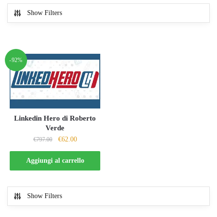
Show Filters
-92%
Linkedin Hero di Roberto
Verde
Il
Il
€
62.00
€
797.00
prezzo
prezzo
originale
attuale
Aggiungi al carrello
era:
è:
€797.00.
€62.00.
Show Filters