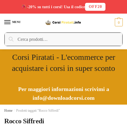
OFF20
-20% su tutti i corsi! Usa il codice
Skip
Skip
to
to
MENU
0
navigation
content
Cerca:
Cerca
Corsi Piratati - L'ecommerce per
acquistare i corsi in super sconto
Per maggiori informazioni scrivimi a
info@downloadcorsi.com
Home
/
Prodotti taggati “Rocco Siffredi”
Rocco Siffredi