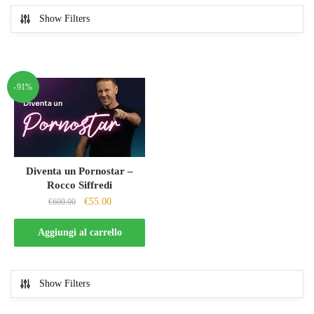
Show Filters
-91%
Diventa un Pornostar –
Rocco Siffredi
Il
Il
€
55.00
€
600.00
prezzo
prezzo
originale
attuale
Aggiungi al carrello
era:
è:
€600.00.
€55.00.
Show Filters