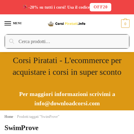
OFF20
-20% su tutti i corsi! Usa il codice
Skip
Skip
to
to
MENU
0
navigation
content
Cerca:
Cerca
Corsi Piratati - L'ecommerce per
acquistare i corsi in super sconto
Per maggiori informazioni scrivimi a
info@downloadcorsi.com
Home
/
Prodotti taggati “SwimProve”
SwimProve