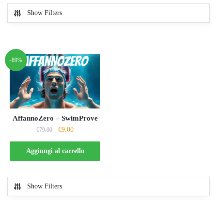
Show Filters
-89%
AffannoZero – SwimProve
Il
Il
€
9.00
€
79.00
prezzo
prezzo
originale
attuale
Aggiungi al carrello
era:
è:
€79.00.
€9.00.
Show Filters