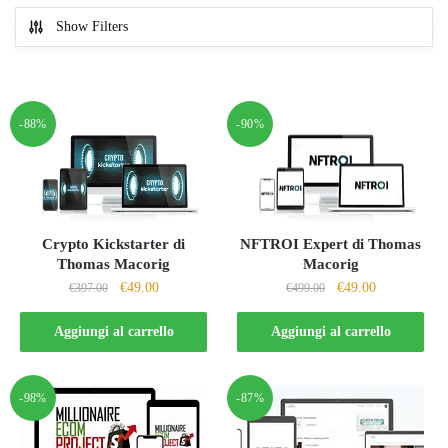
Show Filters
-88%
-90%
NFTROI Expert di Thomas
Crypto Kickstarter di
Macorig
Thomas Macorig
Il
Il
Il
Il
€
49.00
€
49.00
€
499.00
€
397.00
prezzo
prezzo
prezzo
prezzo
originale
attuale
originale
attuale
Aggiungi al carrello
Aggiungi al carrello
era:
è:
era:
è:
€499.00.
€49.00.
€397.00.
€49.00.
-98%
-87%