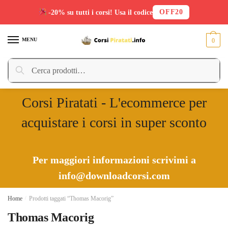
OFF20
-20% su tutti i corsi! Usa il codice
Skip
Skip
to
to
MENU
0
navigation
content
Cerca:
Cerca
Corsi Piratati - L'ecommerce per
acquistare i corsi in super sconto
Per maggiori informazioni scrivimi a
info@downloadcorsi.com
Home
/
Prodotti taggati “Thomas Macorig”
Thomas Macorig