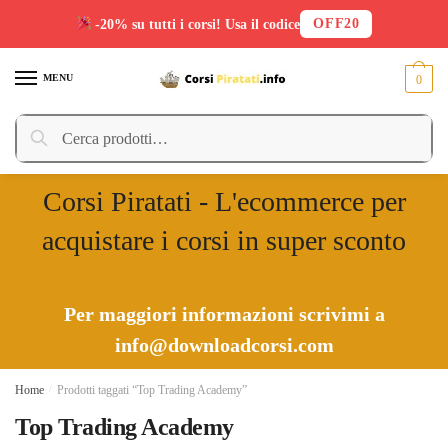
OFF20
-20% su tutti i corsi! Usa il codice
Skip
Skip
to
to
MENU
0
navigation
content
Cerca:
Cerca
Corsi Piratati - L'ecommerce per
acquistare i corsi in super sconto
Per maggiori informazioni scrivimi a
info@downloadcorsi.com
Home
/
Prodotti taggati “Top Trading Academy”
Top Trading Academy