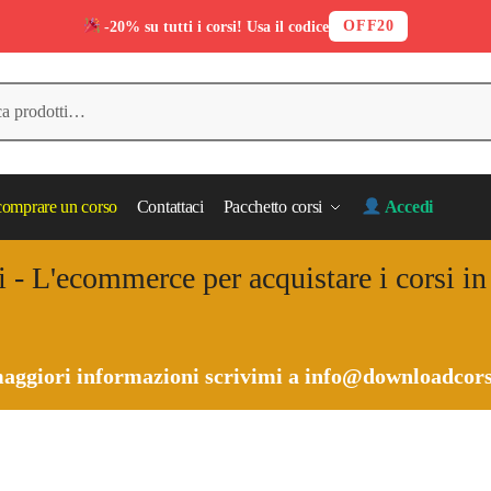
OFF20
-20% su tutti i corsi! Usa il codice
omprare un corso
Contattaci
Pacchetto corsi
Accedi
i - L'ecommerce per acquistare i corsi i
aggiori informazioni scrivimi a
info@downloadcors