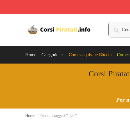
Skip
Skip
to
to
Cerca:
Cerca
navigation
content
Home
Categorie
Come acquistare Bitcoin
Come c
Corsi Piratat
Per m
Home
/
Prodotti taggati “Tyie”