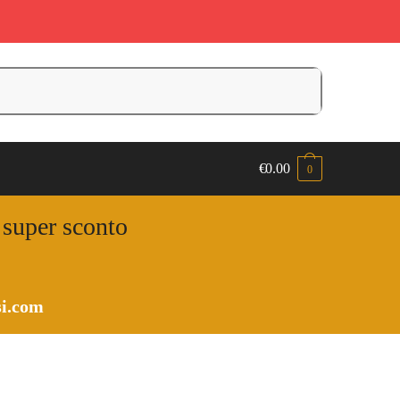
€
0.00
0
n super sconto
i.com