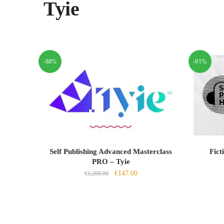
Tyie
-88%
-91%
Self Publishing Advanced Masterclass
Fict
PRO – Tyie
Il
Il
€
147.00
€
1,200.00
prezzo
prezzo
originale
attuale
era:
è:
€1,200.00.
€147.00.