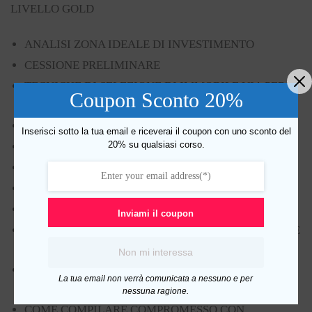
LIVELLO GOLD
ANALISI ZONA IDEALE DI INVESTIMENTO
CESSIONE PRELIMINARE
TECNICHE DI SELEZIONE DI IMMOBILE VIA PER
Coupon Sconto 20%
VIA
METODI PER STUDIARE I PREZZI A MQ
Inserisci sotto la tua email e riceverai il coupon con uno sconto del
20% su qualsiasi corso.
SELEZIONARE VENDITORI MOTIVATI
PREDISPORRE OFFERTE CREATIVE
FORMULARE OFFERTE CON O SENZA ANTICIPO
FORMAZIONE TEAM PROFESSIONISTI
Inviami il coupon
COME CEDERE IL COMPROMESSO E FARSI PAGARE
.
Non mi interessa
COME COMPILARE PROPOSTA DI ACQUISTO CON
La tua email non verrà comunicata a nessuno e per
OPZIONE DI RIVENDITA COMPROMESSO
nessuna ragione.
COME COMPILARE COMPROMESSO CON