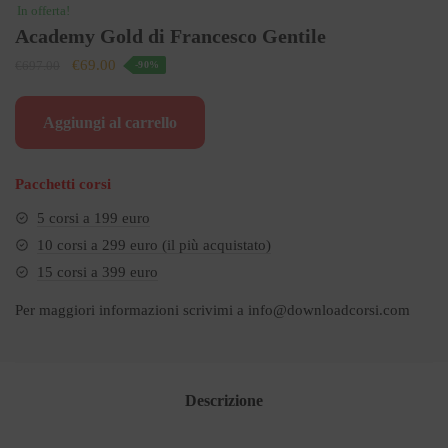
In offerta!
Academy Gold di Francesco Gentile
Il
Il
€
69.00
€
697.00
-90%
prezzo
prezzo
originale
attuale
Aggiungi al carrello
era:
è:
€697.00.
€69.00.
Pacchetti corsi
5 corsi a 199 euro
10 corsi a 299 euro (il più acquistato)
15 corsi a 399 euro
Per maggiori informazioni scrivimi a
info@downloadcorsi.com
Descrizione