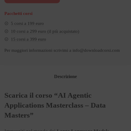
€897.00.
€69.00.
Pacchetti corsi
5 corsi a 199 euro
10 corsi a 299 euro (il più acquistato)
15 corsi a 399 euro
Per maggiori informazioni scrivimi a
info@downloadcorsi.com
Descrizione
Scarica il corso “AI Agentic
Applications Masterclass – Data
Masters”