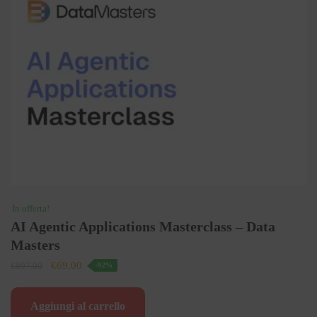
In offerta!
AI Agentic Applications Masterclass – Data
Masters
Il
Il
€
69.00
€
897.00
-92%
prezzo
prezzo
originale
attuale
Aggiungi al carrello
era:
è: