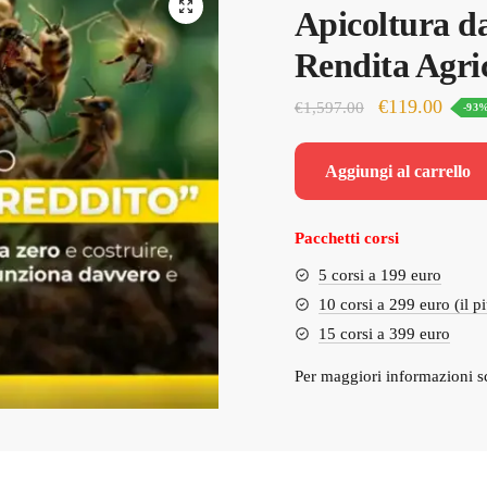
Apicoltura d
Rendita Agri
Il
Il
€
119.00
€
1,597.00
-93
prezzo
prezz
originale
attual
Aggiungi al carrello
era:
è:
€1,597.00.
€119.
Pacchetti corsi
5 corsi a 199 euro
10 corsi a 299 euro (il p
15 corsi a 399 euro
Per maggiori informazioni s