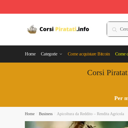
Skip
Skip
to
to
Cerca:
Cerca
navigation
content
Home
Categorie
Come acquistare Bitcoin
Come c
Corsi Piratat
Per m
Home
/
Business
/
Apicoltura da Reddito – Rendita Agricola