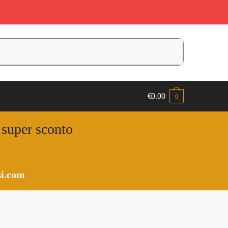
€
0.00
0
n super sconto
i.com