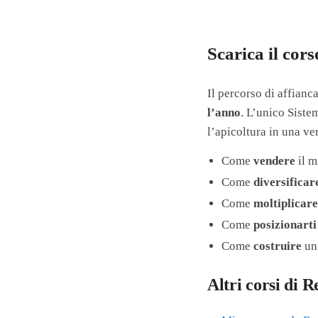
Scarica il cor
Il percorso di affianc
l’anno
. L’unico Sist
l’apicoltura in una ve
Come
vendere
il m
Come
diversificar
Come
moltiplicar
Come
posizionarti
Come
costruire
un
Altri corsi di 