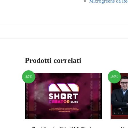
Microgreens da Re
Prodotti correlati
-87%
-89%