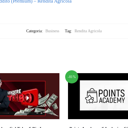
ddito (Premium) – Rendita Agricola
Categoria:
Business
Tag:
Rendita Agricola
-81%