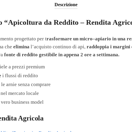
Descrizione
so “Apicoltura da Reddito – Rendita Agric
amento progettato per t
rasformare un micro–apiario in una re
ema che
elimina
l’acquisto continuo di api,
raddoppia
i margini
ra
fonte di reddito gestibile in appena 2 ore a settimana.
iele a prezzi premium
e
i flussi di reddito
e
le arnie senza comprare
nel mercato locale
 vero business model
Rendita Agricola