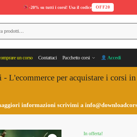
OFF20
-20% su tutti i corsi! Usa il codice
omprare un corso
Contattaci
Pacchetto corsi
Accedi
i - L'ecommerce per acquistare i corsi i
aggiori informazioni scrivimi a
info@downloadcors
In offerta!