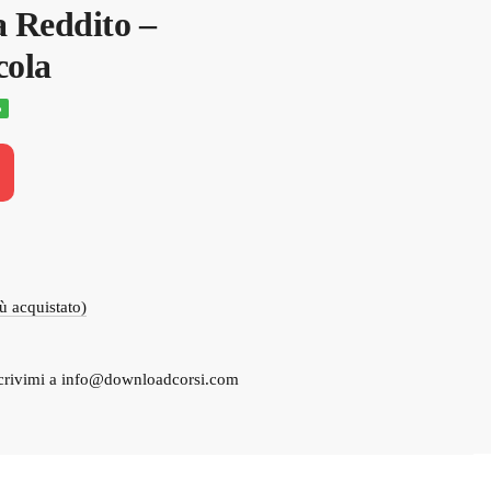
a Reddito –
cola
%
o
e
00.
iù acquistato)
crivimi a
info@downloadcorsi.com