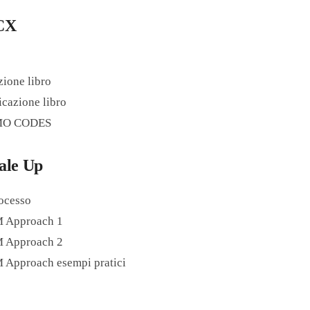
CX
zione libro
icazione libro
OMO CODES
ale Up
ocesso
Approach 1
Approach 2
pproach esempi pratici