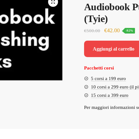
Audiobook P
(Tyie)
Il
Il
€
42.00
€
500.00
-92%
prezzo
prezzo
originale
attuale
Aggiungi al carrello
era:
è:
€500.00.
€42.00.
Pacchetti corsi
5 corsi a 199 euro
10 corsi a 299 euro (il p
15 corsi a 399 euro
Per maggiori informazioni s