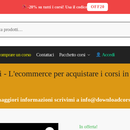
OFF20
-20% su tutti i corsi! Usa il codice
omprare un corso
Contattaci
Pacchetto corsi
Accedi
i - L'ecommerce per acquistare i corsi i
aggiori informazioni scrivimi a
info@downloadcors
In offerta!