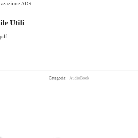
mizzazione ADS
le Utili
pdf
Categoria:
AudioBook