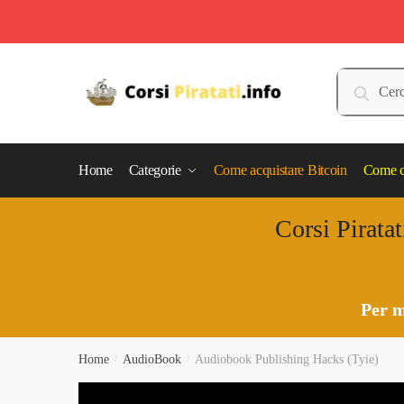
Skip
Skip
to
to
Cerca:
Cerca
navigation
content
Home
Categorie
Come acquistare Bitcoin
Come c
Corsi Piratat
Per m
Home
/
AudioBook
/
Audiobook Publishing Hacks (Tyie)