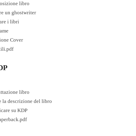
sizione libro
re un ghostwriter
re i libri
Name
ione Cover
ili.pdf
KDP
ttazione libro
 la descrizione del libro
icare su KDP
aperback.pdf