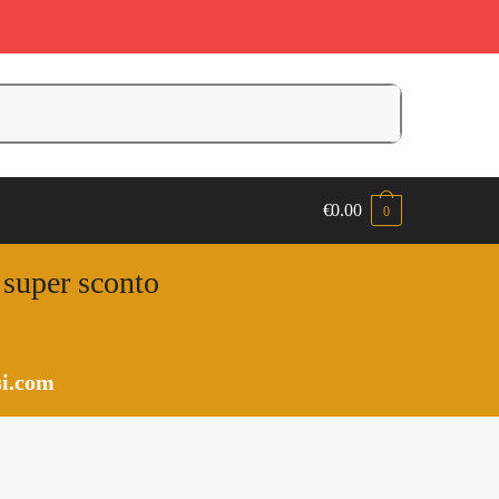
€
0.00
0
n super sconto
i.com