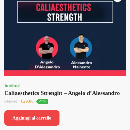
In offerta!
Caliaesthetics Strenght – Angelo d’Alessandro
Il
Il
€
29.00
€
439.00
-93%
prezzo
prezzo
originale
attuale
Aggiungi al carrello
era:
è:
€439.00.
€29.00.