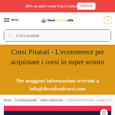
OFF20
-20% su tutti i corsi! Usa il codice
Skip
Skip
to
to
MENU
0
navigation
content
Cerca:
Cerca
Corsi Piratati - L'ecommerce per
acquistare i corsi in super sconto
Per maggiori informazioni scrivimi a
info@downloadcorsi.com
Home
/
Crescita personale
/
Salute e Benessere
/
Caliaesthetics Strenght – Angelo d’Ale