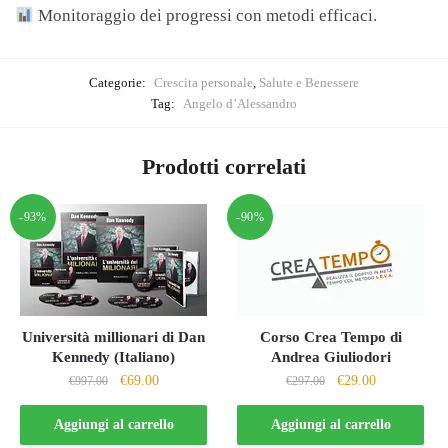
Monitoraggio dei progressi con metodi efficaci.
Categorie:
Crescita personale
,
Salute e Benessere
Tag:
Angelo d’Alessandro
Prodotti correlati
-93%
-90%
Università millionari di Dan
Corso Crea Tempo di
Kennedy (Italiano)
Andrea Giuliodori
Il
Il
Il
Il
€
69.00
€
29.00
€
997.00
€
297.00
prezzo
prezzo
prezzo
prezzo
originale
attuale
originale
attuale
Aggiungi al carrello
Aggiungi al carrello
era:
è:
era:
è: