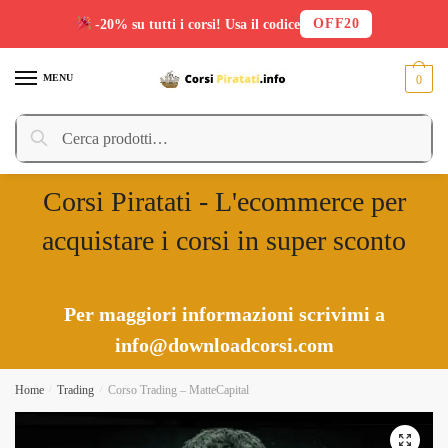
OFF20
-20% su tutti i corsi! Usa il codice
Skip
Skip
to
to
MENU
0
navigation
content
Cerca:
Cerca
Corsi Piratati - L'ecommerce per
acquistare i corsi in super sconto
Per maggiori informazioni scrivimi a
info@downloadcorsi.com
Home
/
Trading
/
Corso Trading – MatteCapital