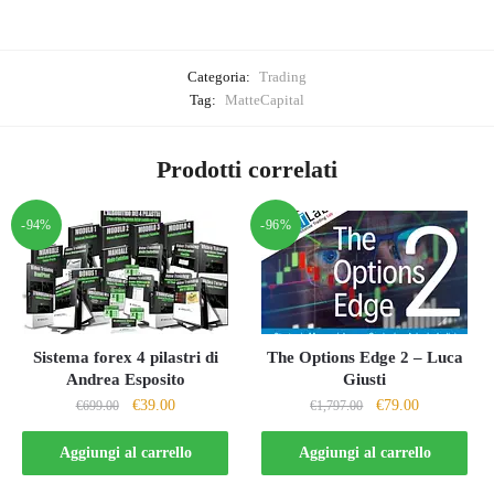
Categoria:
Trading
Tag:
MatteCapital
Prodotti correlati
-94%
-96%
Sistema forex 4 pilastri di
The Options Edge 2 – Luca
Andrea Esposito
Giusti
Il
Il
Il
Il
€
39.00
€
79.00
€
699.00
€
1,797.00
prezzo
prezzo
prezzo
prezzo
originale
attuale
originale
attuale
Aggiungi al carrello
Aggiungi al carrello
era:
è:
era:
è: