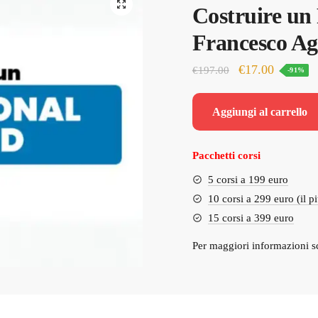
Costruire un
Francesco Ag
Il
Il
€
17.00
€
197.00
-91%
prezzo
prezzo
originale
attuale
Aggiungi al carrello
era:
è:
€197.00.
€17.00.
Pacchetti corsi
5 corsi a 199 euro
10 corsi a 299 euro (il p
15 corsi a 399 euro
Per maggiori informazioni s