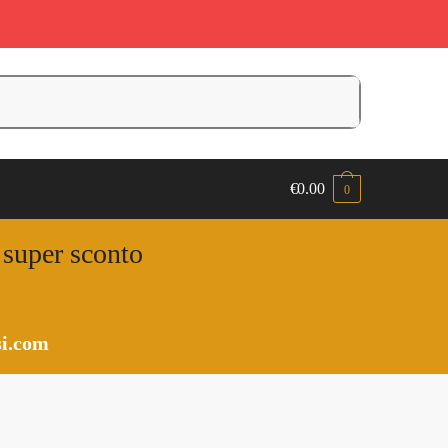
€
0.00
0
n super sconto
i.com