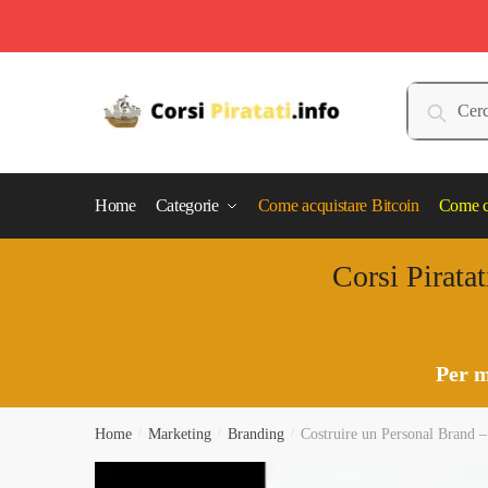
Skip
Skip
to
to
Cerca:
Cerca
navigation
content
Home
Categorie
Come acquistare Bitcoin
Come c
Corsi Piratat
Per m
Home
/
Marketing
/
Branding
/
Costruire un Personal Brand –