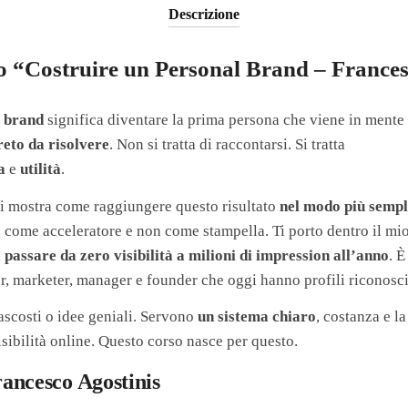
Descrizione
so “Costruire un Personal Brand – France
l brand
significa diventare la prima persona che viene in ment
eto da risolvere
. Non si tratta di raccontarsi. Si tratta
a
e
utilità
.
ti mostra come raggiungere questo risultato
nel modo più sempli
I
come acceleratore e non come stampella. Ti porto dentro il mio
i
passare da zero visibilità a milioni di impression all’anno
. È
er, marketer, manager e founder che oggi hanno profili riconosciu
ascosti o idee geniali. Servono
un sistema chiaro
, costanza e l
sibilità online. Questo corso nasce per questo.
Francesco Agostinis