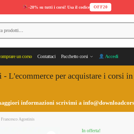
OFF20
-20% su tutti i corsi! Usa il codice
omprare un corso
Contattaci
Pacchetto corsi
Accedi
i - L'ecommerce per acquistare i corsi i
aggiori informazioni scrivimi a
info@downloadcors
 Francesco Agostinis
In offerta!