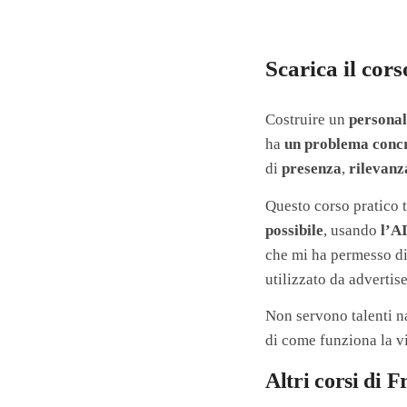
Scarica il cor
Costruire un
persona
ha
un problema concr
di
presenza
,
rilevanz
Questo corso pratico 
possibile
, usando
l’A
che mi ha permesso d
utilizzato da advertis
Non servono talenti n
di come funziona la vi
Altri corsi di 