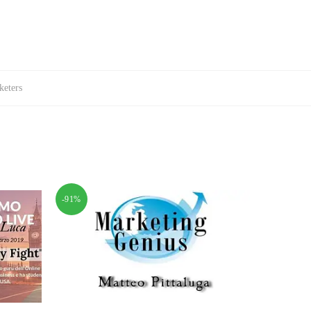
keters
-91%