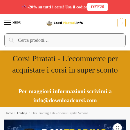
OFF20
-20% su tutti i corsi! Usa il codice
Skip
Skip
to
to
MENU
0
navigation
content
Cerca:
Cerca
Corsi Piratati - L'ecommerce per
acquistare i corsi in super sconto
Per maggiori informazioni scrivimi a
info@downloadcorsi.com
Home
/
Trading
/
Dax Trading Lab – Swiss Capital School