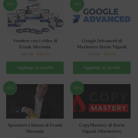
-90%
-86%
Vendere con i video di
Google Advanced di
Frank Merenda
Marketers Dario Vignali
Il
Il
Il
Il
€
49.00
€
69.00
€
497.00
€
497.00
prezzo
prezzo
prezzo
prezzo
originale
attuale
originale
attuale
Aggiungi al carrello
Aggiungi al carrello
era:
è:
era:
è:
€497.00.
€49.00.
€497.00.
€69.00.
-93%
-90%
Spremere i limoni di Frank
CopyMastery di Dario
Merenda
Vignali (Marketers)