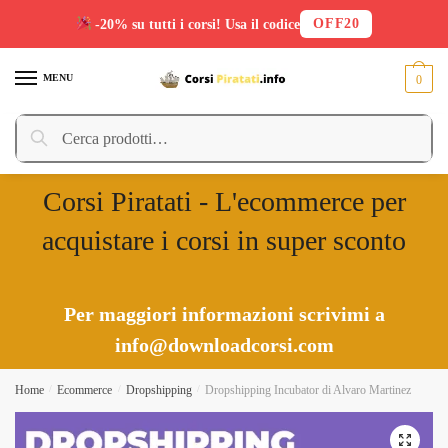
OFF20
-20% su tutti i corsi! Usa il codice
Skip
Skip
to
to
MENU
0
navigation
content
Cerca:
Cerca
Corsi Piratati - L'ecommerce per
acquistare i corsi in super sconto
Per maggiori informazioni scrivimi a
info@downloadcorsi.com
Home
/
Ecommerce
/
Dropshipping
/
Dropshipping Incubator di Alvaro Martinez