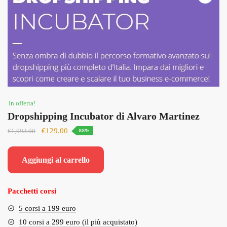
In offerta!
Dropshipping Incubator di Alvaro Martinez
Il
Il
€
129.00
€
1,093.00
-88%
prezzo
prezzo
originale
attuale
Aggiungi al carrello
era:
è:
€1,093.00.
€129.00.
Pacchetti corsi
5 corsi a 199 euro
10 corsi a 299 euro (il più acquistato)