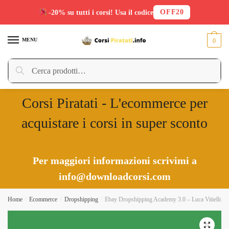
OFF20
-20% su tutti i corsi! Usa il codice
Skip
Skip
to
to
MENU
0
navigation
content
Cerca:
Cerca
Corsi Piratati - L'ecommerce per
acquistare i corsi in super sconto
Per maggiori informazioni scrivimi a
info@downloadcorsi.com
Home
/
Ecommerce
/
Dropshipping
/
Ebay Dropshipping Academy 3.0 – Luca Vitiello