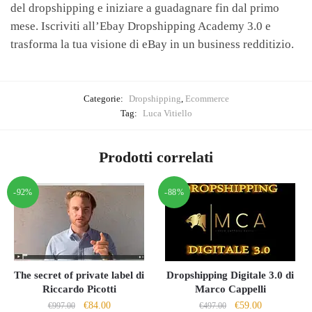
del dropshipping e iniziare a guadagnare fin dal primo
mese. Iscriviti all’Ebay Dropshipping Academy 3.0 e
trasforma la tua visione di eBay in un business redditizio.
Categorie:
Dropshipping
,
Ecommerce
Tag:
Luca Vitiello
Prodotti correlati
-92%
-88%
The secret of private label di
Dropshipping Digitale 3.0 di
Riccardo Picotti
Marco Cappelli
Il
Il
Il
Il
€
84.00
€
59.00
€
997.00
€
497.00