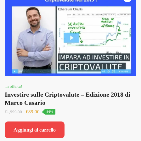
In offerta!
Investire sulle Criptovalute – Edizione 2018 di
Marco Casario
Il
Il
€
89.00
€
1,999.00
-96%
prezzo
prezzo
originale
attuale
Aggiungi al carrello
era:
è:
€1,999.00.
€89.00.