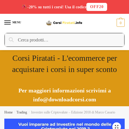
OFF20
-20% su tutti i corsi! Usa il codice
Skip
Skip
to
to
MENU
0
navigation
content
Cerca:
Cerca
Corsi Piratati - L'ecommerce per
acquistare i corsi in super sconto
Per maggiori informazioni scrivimi a
info@downloadcorsi.com
Home
/
Trading
/
Investire sulle Criptovalute – Edizione 2018 di Marco Casario