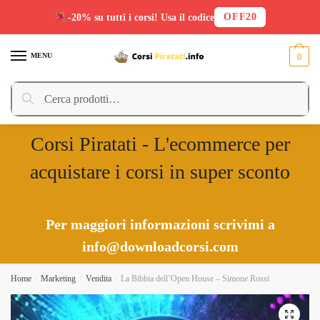
OFF20
-20% su tutti i corsi! Usa il codice
Skip
Skip
to
to
MENU
0
navigation
content
Cerca:
Cerca
Corsi Piratati - L'ecommerce per
acquistare i corsi in super sconto
Per maggiori informazioni scrivimi a
info@downloadcorsi.com
Home
/
Marketing
/
Vendita
/
La Bibbia dell’Open House – Simone Rossi