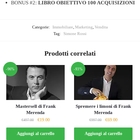
BONUS #2:
LIBRO OBIETTIVO 100 ACQUISIZIONI
Categorie:
Immobiliare
,
Marketing
,
Vendita
Tag:
Simone Rossi
Prodotti correlati
-96%
-93%
Mastersell di Frank
Spremere i limoni di Frank
Merenda
Merenda
Il
Il
Il
Il
€
19.00
€
69.00
€
497.00
€
997.00
prezzo
prezzo
prezzo
prezzo
originale
attuale
originale
attuale
Aggiungi al carrello
Aggiungi al carrello