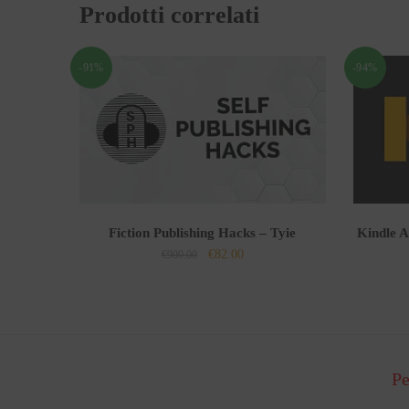
Prodotti correlati
-91%
-94%
Fiction Publishing Hacks – Tyie
Kindle A
Il
Il
€
82.00
€
900.00
prezzo
prezzo
originale
attuale
era:
è:
€900.00.
€82.00.
Pe