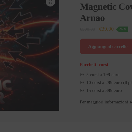
Magnetic Cov
Arnao
Il
Il
€
39.00
€
500.00
-92%
prezzo
prezzo
originale
attuale
Aggiungi al carrello
era:
è:
€500.00.
€39.00.
Pacchetti corsi
5 corsi a 199 euro
10 corsi a 299 euro (il p
15 corsi a 399 euro
Per maggiori informazioni s