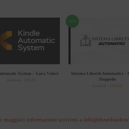
-93%
utomatic System – Luca Valori
Sistema Libretti Automatici – 
Stoppello
Il
Il
€
89.00
€
1,500.00
Il
Il
€
109.00
prezzo
prezzo
€
1,500.00
prezzo
pre
originale
attuale
originale
attu
era:
è:
era:
è:
€1,500.00.
€89.00.
€1,500.00.
€10
r maggiori informazioni scrivimi a
info@downloadcor