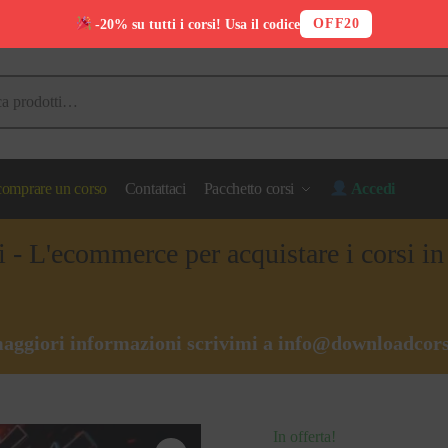
OFF20
-20% su tutti i corsi! Usa il codice
omprare un corso
Contattaci
Pacchetto corsi
Accedi
i - L'ecommerce per acquistare i corsi i
aggiori informazioni scrivimi a
info@downloadcors
In offerta!