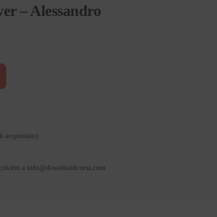
er – Alessandro
iù acquistato)
crivimi a
info@downloadcorsi.com