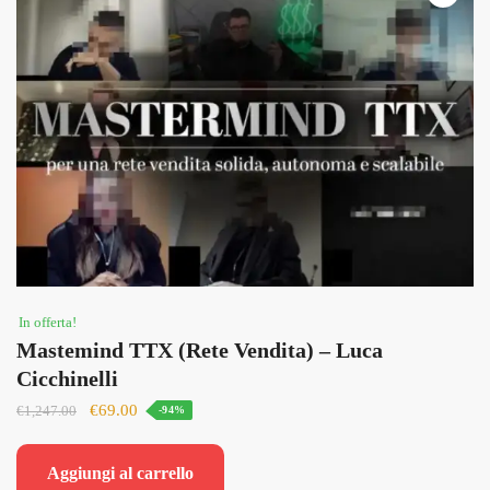
In offerta!
Mastemind TTX (Rete Vendita) – Luca
Cicchinelli
Il
Il
€
69.00
€
1,247.00
-94%
prezzo
prezzo
originale
attuale
Aggiungi al carrello
era:
è: