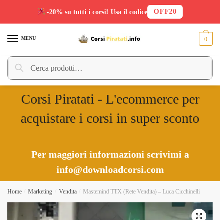
OFF20
-20% su tutti i corsi! Usa il codice
Skip
Skip
to
to
MENU
0
navigation
content
Cerca:
Cerca
Corsi Piratati - L'ecommerce per
acquistare i corsi in super sconto
Per maggiori informazioni scrivimi a
info@downloadcorsi.com
Home
/
Marketing
/
Vendita
/
Mastemind TTX (Rete Vendita) – Luca Cicchinelli