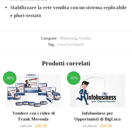
Stabilizzare la rete vendita con un sistema replicabile
e pluri-testato
Categorie:
Marketing
,
Vendita
Tag:
Luca Cicchinelli
Prodotti correlati
-90%
-95%
Vendere con i video di
Infobusiness per
Frank Merenda
Opportunisti di BigLuca
Il
Il
Il
Il
€
49.00
€
69.00
€
497.00
€
1,500.00