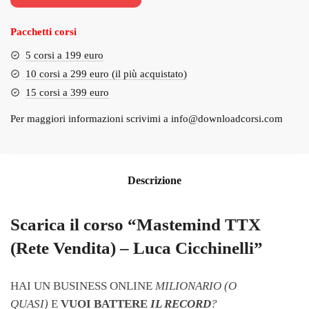
€1,247.00.
€69.00.
Pacchetti corsi
5 corsi a 199 euro
10 corsi a 299 euro (il più acquistato)
15 corsi a 399 euro
Per maggiori informazioni scrivimi a
info@downloadcorsi.com
Descrizione
Scarica il corso “Mastemind TTX
(Rete Vendita) – Luca Cicchinelli”
HAI UN BUSINESS ONLINE
MILIONARIO (O
QUASI)
E
VUOI BATTERE
IL RECORD
?