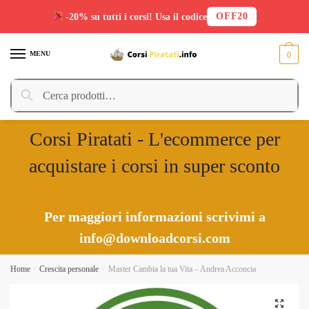
OFF20
-20% su tutti i corsi! Usa il codice
Skip
Skip
to
to
MENU
0
navigation
content
Cerca:
Cerca
Corsi Piratati - L'ecommerce per
acquistare i corsi in super sconto
Per maggiori informazioni scrivimi a
info@downloadcorsi.com
Home
/
Crescita personale
/
Master Cambia la tua Vita – Andrea Acconcia