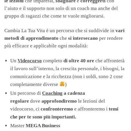
le lezioni
che imparerai,
sbagliare
e
correggerti
con
l’aiuto e il supporto non solo di un coach ma anche del
gruppo di ragazzi che come te vuole migliorarsi.
Cambia La Tua Vita è un percorso che si suddivide in
vari
metodi di apprendimento
che
si intersecano
per rendere
più efficace e applicabile ogni modalità:
Un
Videocorso
completo
di oltre 40 ore
che affronterà
il lavoro sull’interno, la crescita personale, i bisogni, la
comunicazione e la ricchezza (non i soldi, sono 2 cose
completamente diverse
)
Un percorso di
Coaching
a cadenza
regolare
dove
approfondiremo
le lezioni del
videocorso, ci
confronteremo
e affronteremo i
temi
che per te sono più importanti.
Master
MEGA Business