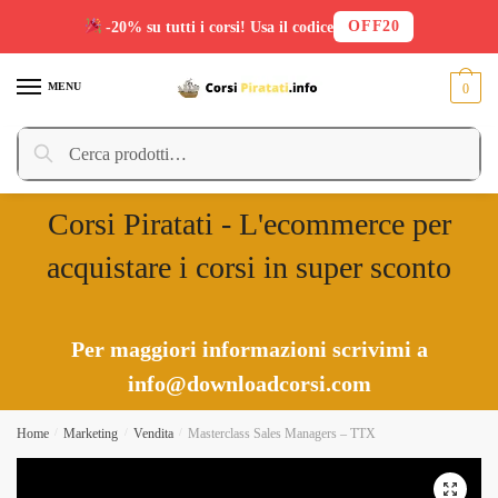
OFF20
-20% su tutti i corsi! Usa il codice
Skip
Skip
to
to
MENU
0
navigation
content
Cerca:
Cerca
Corsi Piratati - L'ecommerce per
acquistare i corsi in super sconto
Per maggiori informazioni scrivimi a
info@downloadcorsi.com
Home
/
Marketing
/
Vendita
/
Masterclass Sales Managers – TTX