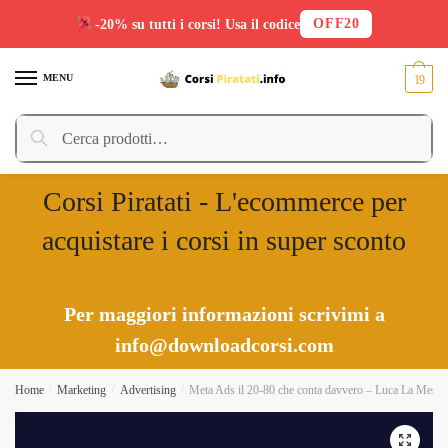
OFF20
-20% su tutti i corsi! Usa il codice
Skip
Skip
to
to
MENU
19
navigation
content
Cerca:
Cerca
Corsi Piratati - L'ecommerce per
acquistare i corsi in super sconto
Per maggiori informazioni scrivimi a
info@downloadcorsi.com
Home
/
Marketing
/
Advertising
/
Meta Ads il 20-80 che conta davvero – Luca La Mesa