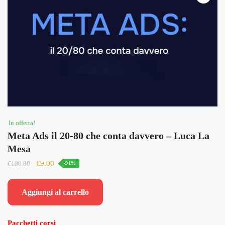
In offerta!
Meta Ads il 20-80 che conta davvero – Luca La
Mesa
Il
Il
€
9.00
€
100.00
-91%
prezzo
prezzo
originale
attuale
Aggiungi al carrello
era:
è:
€100.00.
€9.00.
Pacchetti corsi