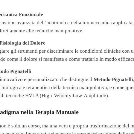
ccanica Funzionale
nsione avanzata dell’anatomia e della biomeccanica applicata
direttamente alle tecniche manipolative.
Fisiologia del Dolore
are gli strumenti per discriminare le condizioni cliniche con u
o come il dolore si manifesta e come trattarlo in modo efficac
todo Pignatelli
 innovativo e personalizzato che distingue il
Metodo Pignatelli
a biologica e terapeutica della tecnica manipolativa, e come que
nali tecniche HVLA (High-Velocity Low-Amplitude).
adigma nella Terapia Manuale
on è solo un corso, ma una vera e propria trasformazione del 
ia manuale. Imparerai a ripensare la parametrizzazione delle tec