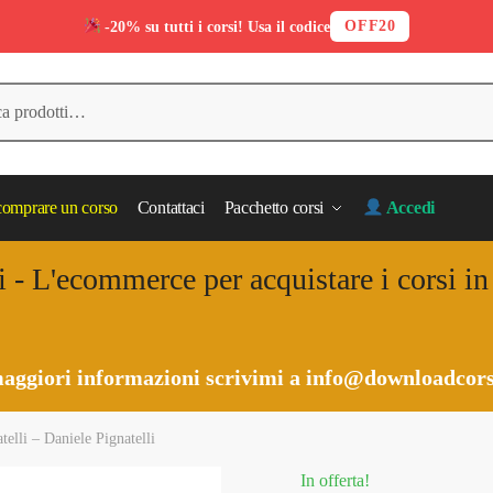
OFF20
-20% su tutti i corsi! Usa il codice
omprare un corso
Contattaci
Pacchetto corsi
Accedi
i - L'ecommerce per acquistare i corsi i
aggiori informazioni scrivimi a
info@downloadcors
elli – Daniele Pignatelli
In offerta!