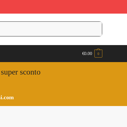
€
0.00
0
n super sconto
i.com