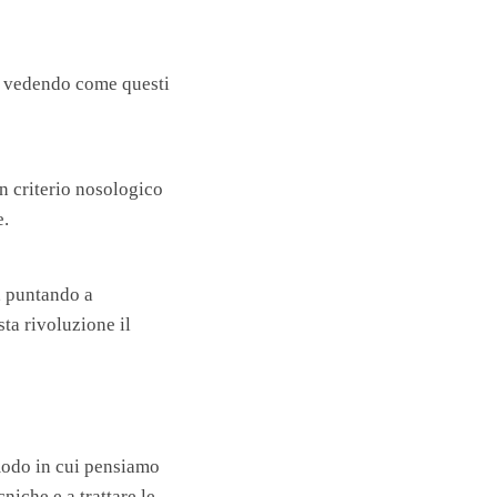
, vedendo come questi
n criterio nosologico
e.
, puntando a
sta rivoluzione il
modo in cui pensiamo
niche e a trattare le