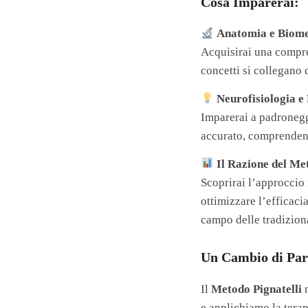
Cosa Imparerai:
Anatomia e Biome
Acquisirai una compre
concetti si collegano 
Neurofisiologia e 
Imparerai a padroneggi
accurato, comprendend
Il Razione del Me
Scoprirai l’approccio
ottimizzare l’efficaci
campo delle tradizio
Un Cambio di Par
Il
Metodo Pignatelli
n
e applichiamo la terap