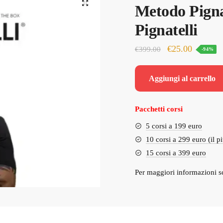
Metodo Pignat
Pignatelli
Il
Il
€
25.00
€
399.00
-94%
prezzo
prezzo
originale
attuale
Aggiungi al carrello
era:
è:
€399.00.
€25.00.
Pacchetti corsi
5 corsi a 199 euro
10 corsi a 299 euro (il p
15 corsi a 399 euro
Per maggiori informazioni s