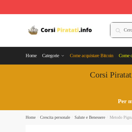
Skip
Skip
to
to
Cerca:
Cerca
navigation
content
Home
Categorie
Come acquistare Bitcoin
Come c
Corsi Piratat
Per m
Home
/
Crescita personale
/
Salute e Benessere
/
Metodo Pignat