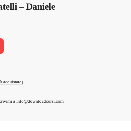
elli – Daniele
iù acquistato)
crivimi a
info@downloadcorsi.com